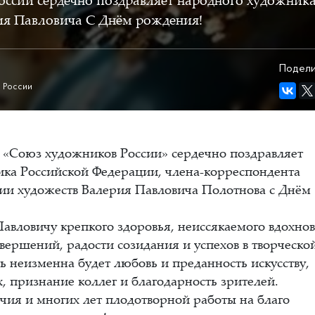
оссии сердечно поздравляет народного художник
ия Павловича С Днём рождения!
Подели
 России
«Союз художников России» сердечно поздравляет
ка Российской Федерации, члена-корреспондента
ии художеств Валерия Павловича Полотнова с Днём
вловичу крепкого здоровья, неиссякаемого вдохнов
вершений, радости созидания и успехов в творческо
ь неизменна будет любовь и преданность искусству,
, признание коллег и благодарность зрителей.
учия и многих лет плодотворной работы на благо