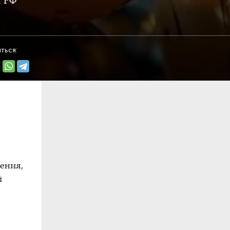
а РФ
ться:
ения,
й