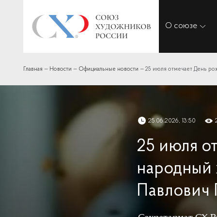
О союзе
Главная
—
Новости
—
Официальные новости
—
25 июля отмечает День ро
25.06.2026, 13:50
25 июля о
народный 
Павлович 