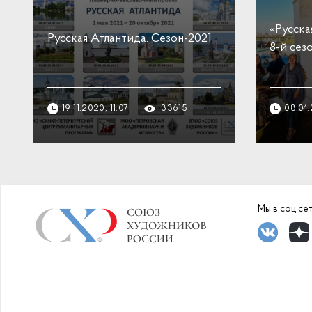
«Русска
Русская Атлантида. Сезон-2021
8-й сез
19.11.2020, 11:07
33615
08.04
Мы в соц сет
https://www.
endrolex.com