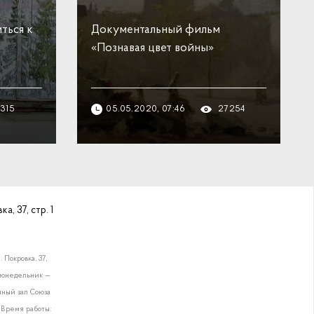
ться к
Документальный фильм
«Познавая цвет войны»
315
05.05.2020, 07:46
27254
а, 37, стр. 1
 Покровка, 37,
0, понедельник —
чный зал Союза
. Время работы: