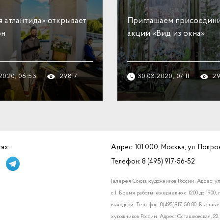
я атлантида» открывает
Приглашаем присоедини
он
акции «Вид из окна»
.2020, 06:53
29817
30.03.2020, 07:11
29
ях:
Адрес: 101 000, Москва, ул. Покровк
high-
/12
Телефон:
8 (495) 917-56-52
Галерея Союза художников России. Адрес: ул.
с.1. Время работы: ежедневно с 12.00 до 19.0
выходной. Телефон: 8(495)917-58-80. Выставо
художников России. Адрес: Осташковская, 22