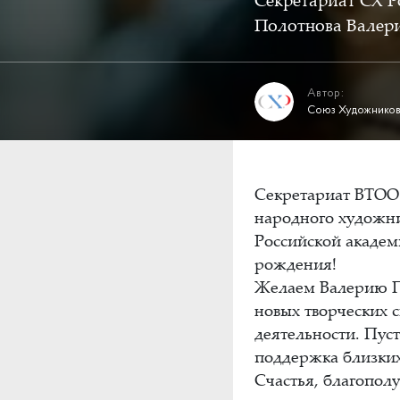
Секретариат СХ Р
Полотнова Валер
Автор:
Союз Художников
Секретариат ВТОО 
народного художни
Российской академ
рождения!
Желаем Валерию Па
новых творческих с
деятельности. Пуст
поддержка близких
Счастья, благопол